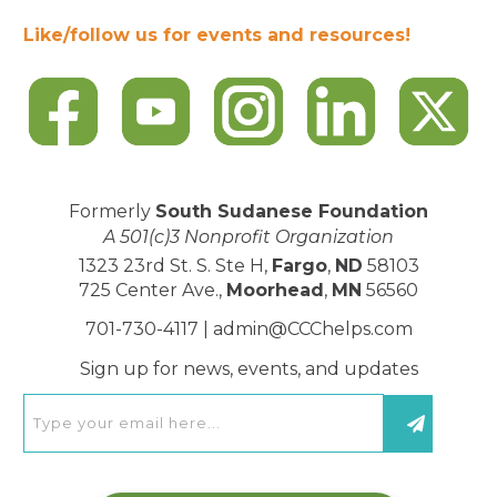
Like/follow us for events and resources!
Formerly
South Sudanese Foundation
A 501(c)3 Nonprofit Organization
1323 23rd St. S. Ste H,
Fargo
,
ND
58103
725 Center Ave.,
Moorhead
,
MN
56560
701-730-4117 |
admin@CCChelps.com
Sign up for news, events, and updates